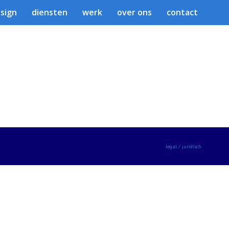
sign
diensten
werk
over ons
contact
legal / juridisch