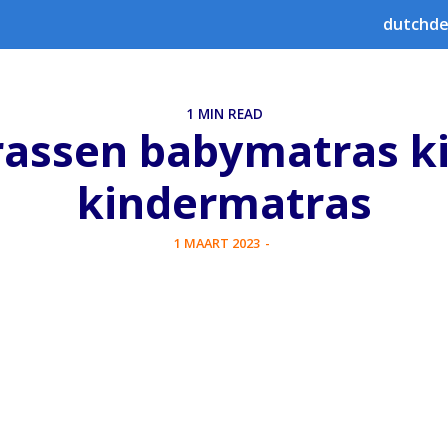
dutchde
1 MIN READ
rassen babymatras k
kindermatras
1 MAART 2023
-