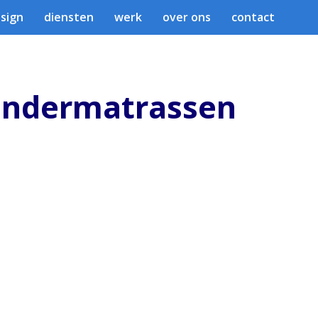
sign
diensten
werk
over ons
contact
indermatrassen