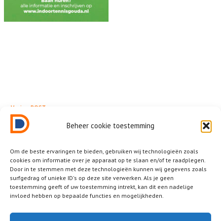
← Vorige POST
Indoor tennis
Beheer cookie toestemming
Om de beste ervaringen te bieden, gebruiken wij technologieën zoals
cookies om informatie over je apparaat op te slaan en/of te raadplegen.
Door in te stemmen met deze technologieën kunnen wij gegevens zoals
surfgedrag of unieke ID's op deze site verwerken. Als je geen
Related News
toestemming geeft of uw toestemming intrekt, kan dit een nadelige
invloed hebben op bepaalde functies en mogelijkheden.
Other posts that you should not miss.