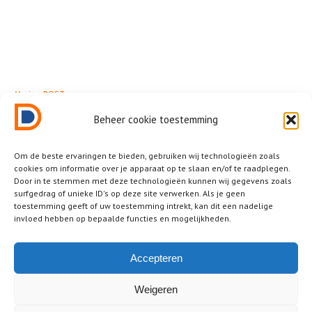
← Vorige POST
Opvoeding & co
Beheer cookie toestemming
Om de beste ervaringen te bieden, gebruiken wij technologieën zoals
cookies om informatie over je apparaat op te slaan en/of te raadplegen.
Door in te stemmen met deze technologieën kunnen wij gegevens zoals
surfgedrag of unieke ID's op deze site verwerken. Als je geen
Related News
toestemming geeft of uw toestemming intrekt, kan dit een nadelige
invloed hebben op bepaalde functies en mogelijkheden.
Other posts that you should not miss.
No posts were found!
Accepteren
Weigeren