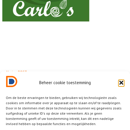
← Vorige POST
Picada
Beheer cookie toestemming
Om de beste ervaringen te bieden, gebruiken wij technologieën zoals
cookies om informatie over je apparaat op te slaan en/of te raadplegen.
Door in te stemmen met deze technologieën kunnen wij gegevens zoals
surfgedrag of unieke ID's op deze site verwerken. Als je geen
Related News
toestemming geeft of uw toestemming intrekt, kan dit een nadelige
invloed hebben op bepaalde functies en mogelijkheden.
Other posts that you should not miss.