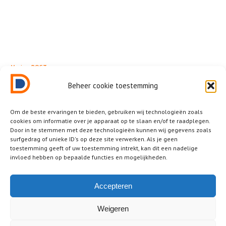
← Vorige POST
Picada
Beheer cookie toestemming
Om de beste ervaringen te bieden, gebruiken wij technologieën zoals
cookies om informatie over je apparaat op te slaan en/of te raadplegen.
Door in te stemmen met deze technologieën kunnen wij gegevens zoals
surfgedrag of unieke ID's op deze site verwerken. Als je geen
Related News
toestemming geeft of uw toestemming intrekt, kan dit een nadelige
invloed hebben op bepaalde functies en mogelijkheden.
Other posts that you should not miss.
No posts were found!
Accepteren
Weigeren