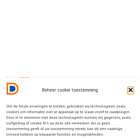
← Vorige POST
Picada
Beheer cookie toestemming
Om de beste ervaringen te bieden, gebruiken wij technologieën zoals
cookies om informatie over je apparaat op te slaan en/of te raadplegen.
Door in te stemmen met deze technologieën kunnen wij gegevens zoals
surfgedrag of unieke ID's op deze site verwerken. Als je geen
Related News
toestemming geeft of uw toestemming intrekt, kan dit een nadelige
invloed hebben op bepaalde functies en mogelijkheden.
Other posts that you should not miss.