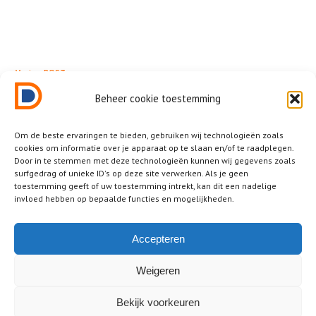
← Vorige POST
Veenma Coaching
Beheer cookie toestemming
Om de beste ervaringen te bieden, gebruiken wij technologieën zoals
cookies om informatie over je apparaat op te slaan en/of te raadplegen.
Door in te stemmen met deze technologieën kunnen wij gegevens zoals
surfgedrag of unieke ID's op deze site verwerken. Als je geen
Related News
toestemming geeft of uw toestemming intrekt, kan dit een nadelige
invloed hebben op bepaalde functies en mogelijkheden.
Other posts that you should not miss.
No posts were found!
Accepteren
Weigeren
Bekijk voorkeuren
2025 © Dutch Design District ® • all rights reserved