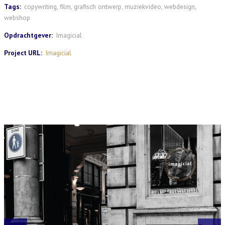
Tags:
copywriting
,
film
,
grafisch ontwerp
,
muziekvideo
,
webdesign
,
webshop
Opdrachtgever:
Imagicial
Project URL:
Imagicial