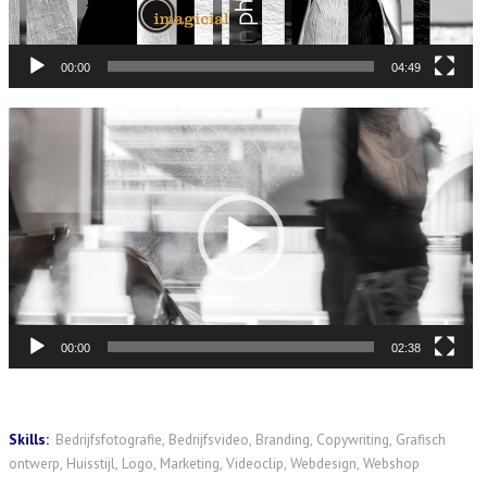
00:00
04:49
Videospeler
00:00
02:38
Skills:
Bedrijfsfotografie, Bedrijfsvideo, Branding, Copywriting, Grafisch
ontwerp, Huisstijl, Logo, Marketing, Videoclip, Webdesign, Webshop