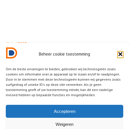
← Vorige POST
Imagicial
Beheer cookie toestemming
Om de beste ervaringen te bieden, gebruiken wij technologieën zoals
cookies om informatie over je apparaat op te slaan en/of te raadplegen.
Door in te stemmen met deze technologieën kunnen wij gegevens zoals
surfgedrag of unieke ID's op deze site verwerken. Als je geen
Related News
toestemming geeft of uw toestemming intrekt, kan dit een nadelige
invloed hebben op bepaalde functies en mogelijkheden.
Other posts that you should not miss.
No posts were found!
Accepteren
Weigeren