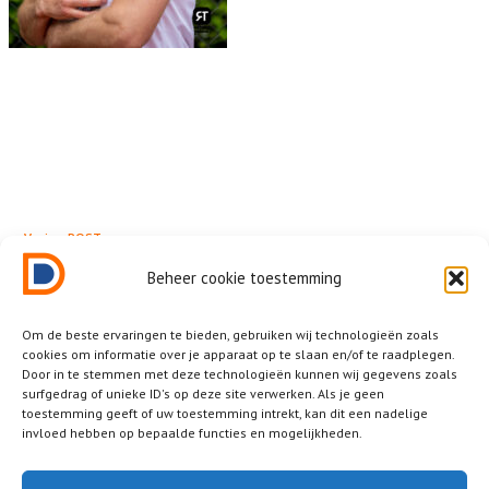
← Vorige POST
Return Tennis
Beheer cookie toestemming
Om de beste ervaringen te bieden, gebruiken wij technologieën zoals
cookies om informatie over je apparaat op te slaan en/of te raadplegen.
Door in te stemmen met deze technologieën kunnen wij gegevens zoals
surfgedrag of unieke ID's op deze site verwerken. Als je geen
Related News
toestemming geeft of uw toestemming intrekt, kan dit een nadelige
invloed hebben op bepaalde functies en mogelijkheden.
Other posts that you should not miss.