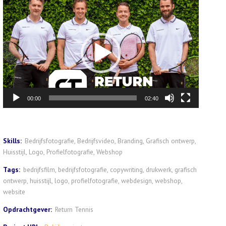
Videospeler
00:00
02:40
Skills:
Bedrijfsfotografie, Bedrijfsvideo, Branding, Grafisch ontwerp,
Huisstijl, Logo, Profielfotografie, Webshop
Tags:
bedrijfsfilm
,
bedrijfsfotografie
,
copywriting
,
drukwerk
,
grafisch
ontwerp
,
huisstijl
,
logo
,
profielfotografie
,
webdesign
,
webshop
,
website
Opdrachtgever:
Return Tennis