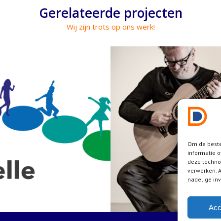
Gerelateerde projecten
Wij zijn trots op ons werk!
Om de beste
informatie o
deze techno
verwerken. A
nadelige in
Acc