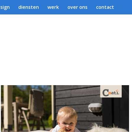
sign
diensten
werk
over ons
contact