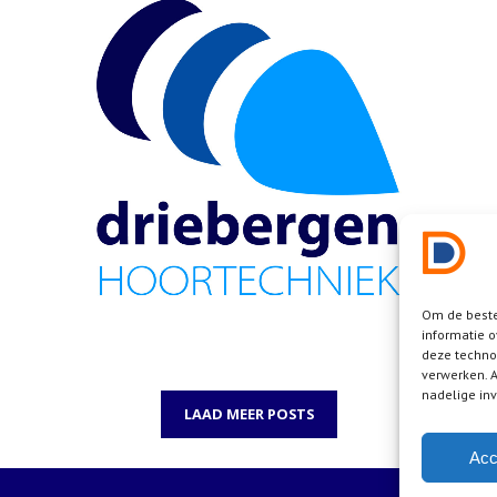
Om de beste
informatie o
deze techno
verwerken. A
nadelige in
LAAD MEER POSTS
Acc